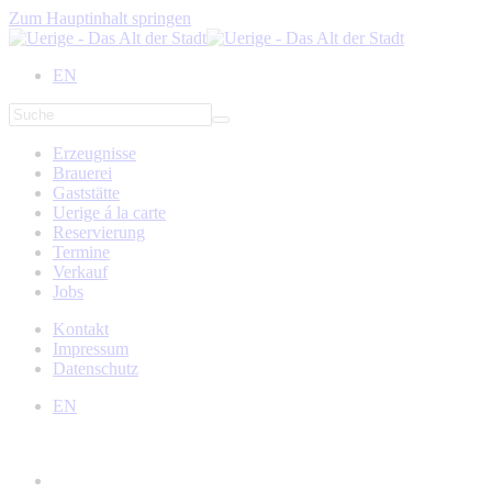
Zum Hauptinhalt springen
EN
Erzeugnisse
Brauerei
Gaststätte
Uerige á la carte
Reservierung
Termine
Verkauf
Jobs
Kontakt
Impressum
Datenschutz
EN