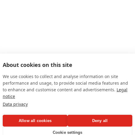
das Kontaktformular auf dieser Seite. Sie können uns aber auch gerne 
About cookies on this site
unserer Brauereiführung informieren wir Sie ausführlich über Rohstof
We use cookies to collect and analyse information on site
 eine Uerige-Haxe mit Sauerkraut und Kartoffelpüree oder alternativ ein
 einen Satz Bierdeckel und eine Flasche Uerige, über dessen Entstehun
performance and usage, to provide social media features and
to enhance and customise content and advertisements.
Legal
notice
ro Person) bieten wir an folgenden Terminen eine Brauereiführung an:
Data privacy
Allow all cookies
Deny all
Cookie settings